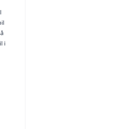
l
il
Så
 i