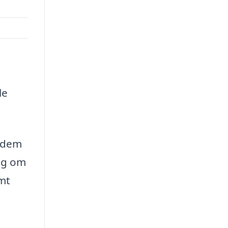
le
r dem
sig om
emt
e