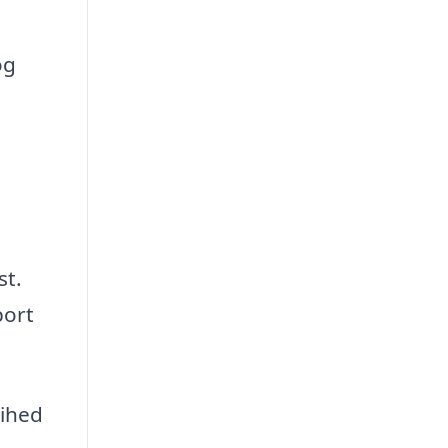
og
st.
port
rihed