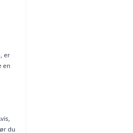
, er
e en
vis,
før du